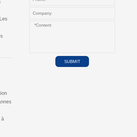
s
 Les
es
SUBMIT
tion
vannes
 à