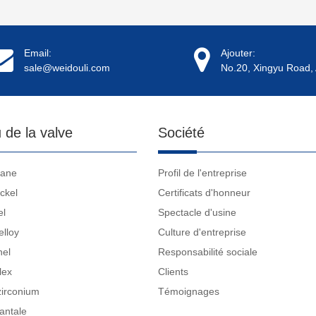
Email:
Ajouter:
sale@weidouli.com
No.20, Xingyu Road, 
 de la valve
Société
tane
Profil de l'entreprise
ckel
Certificats d'honneur
el
Spectacle d'usine
elloy
Culture d'entreprise
nel
Responsabilité sociale
lex
Clients
zirconium
Témoignages
antale