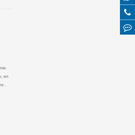
mie.
u, en
e...