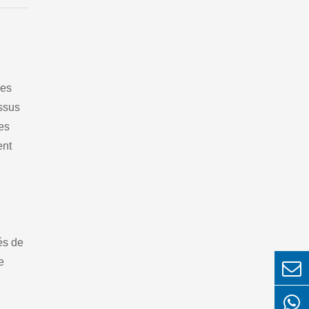
ges
essus
es
ent
és de
e