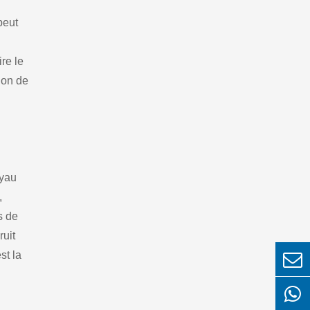
peut
ire le
tion de
oyau
,
s de
ruit
st la