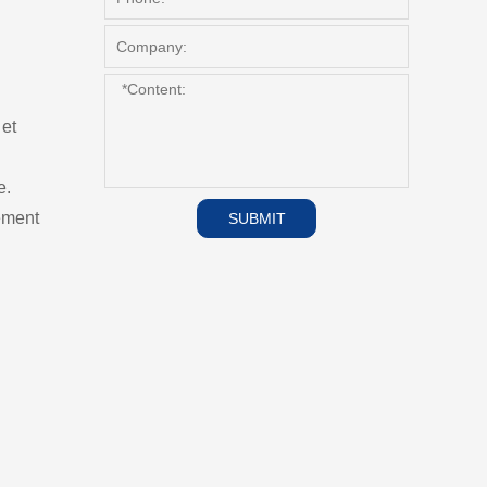
 et
e.
uement
SUBMIT