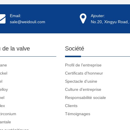
Email:
Ajouter:
sale@weidouli.com
No.20, Xingyu Road, 
 de la valve
Société
tane
Profil de l'entreprise
ckel
Certificats d'honneur
el
Spectacle d'usine
elloy
Culture d'entreprise
nel
Responsabilité sociale
lex
Clients
zirconium
Témoignages
antale
r austénitiques