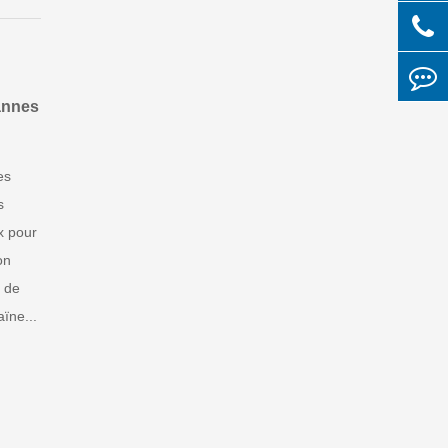
annes
es
s
x pour
on
e de
ïne...