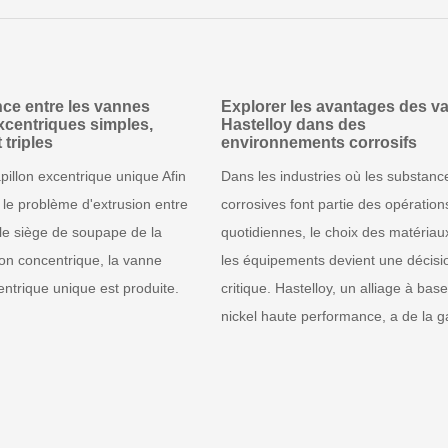
nce entre les vannes
Explorer les avantages des v
xcentriques simples,
Hastelloy dans des
 triples
environnements corrosifs
pillon excentrique unique Afin
Dans les industries où les substanc
 le problème d'extrusion entre
corrosives font partie des opération
 le siège de soupape de la
quotidiennes, le choix des matériau
lon concentrique, la vanne
les équipements devient une décisi
entrique unique est produite.
critique. Hastelloy, un alliage à bas
nickel haute performance, a de la ga