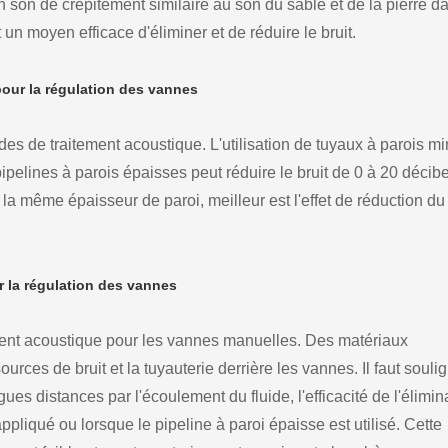
 son de crépitement similaire au son du sable et de la pierre da
t un moyen efficace d'éliminer et de réduire le bruit.
pour la régulation des vannes
es de traitement acoustique. L'utilisation de tuyaux à parois m
pipelines à parois épaisses peut réduire le bruit de 0 à 20 décibe
la même épaisseur de paroi, meilleur est l'effet de réduction du 
r la régulation des vannes
tement acoustique pour les vannes manuelles. Des matériaux
urces de bruit et la tuyauterie derrière les vannes. Il faut souli
gues distances par l'écoulement du fluide, l'efficacité de l'élimin
appliqué ou lorsque le pipeline à paroi épaisse est utilisé. Cette