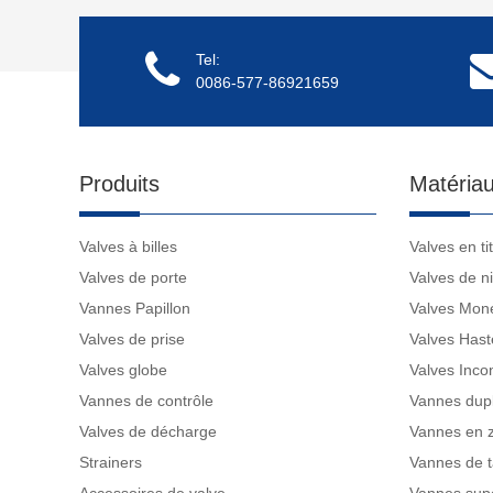
Tel:
0086-577-86921659
Produits
Matériau
Valves à billes
Valves en ti
Valves de porte
Valves de ni
Vannes Papillon
Valves Mon
Valves de prise
Valves Hast
Valves globe
Valves Inco
Vannes de contrôle
Vannes dup
Valves de décharge
Vannes en 
Strainers
Vannes de t
Accessoires de valve
Vannes supe