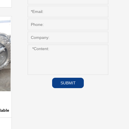
SUBMIT
dable