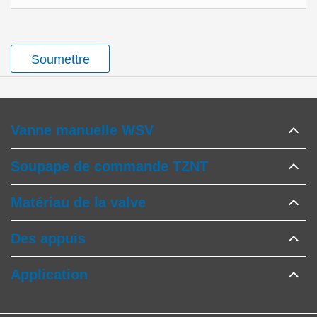
Soumettre
Vanne manuelle WSV
Soupape de commande TZNT
Matériau de la valve
Des appuis
Application