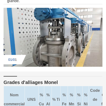
glande.
01/0
1
Grades d'alliages Monel
Code
Nom
%
%
%
%
%
%
C
UNS
% Ti
de
commercial
Cu
Al
Fe
Mn
Si
Ni
fo