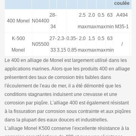
coulée
28-
2.5
2.0
0.5
63
A494
400 Monel
N04400
34
max
max
max
min
M35-1
K-500
27-
2.3-
0.35-
2.0
1.5
0.5
63
N05500
/
Monel
33
3.15
0.85
max
max
max
min
Le 400 en alliage de Monel est largement utilisé dans les
applications marines. Alors que les produits 400 en alliage
présentent des taux de corrosion très faibles dans
l'écoulement de l'eau de mer, il a été démontré que les
conditions stagnantes induisent une crevasse et une
corrosion par piqûre. L'alliage 400 est également résistant
à la fissuration par corrosion sous contrainte et aux piqûres
dans la plupart des eaux douces et industrielles.
L'alliage Monel K500 conserve l'excellente résistance à la