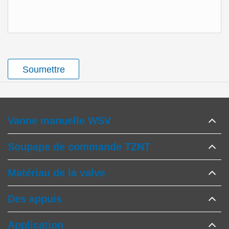
Soumettre
Vanne manuelle WSV
Soupape de commande TZNT
Matériau de la valve
Des appuis
Application