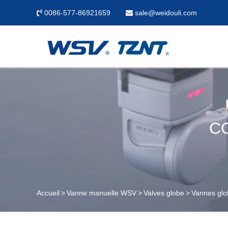
0086-577-86921659
sale@weidouli.com
C
Accueil
Vanne manuelle WSV
Valves globe
Vannes gl