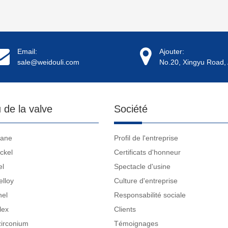
Email:
Ajouter:
sale@weidouli.com
No.20, Xingyu Road, 
 de la valve
Société
tane
Profil de l'entreprise
ckel
Certificats d'honneur
el
Spectacle d'usine
elloy
Culture d'entreprise
nel
Responsabilité sociale
lex
Clients
zirconium
Témoignages