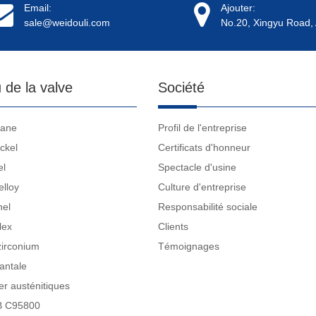
Email:
Ajouter:
sale@weidouli.com
No.20, Xingyu Road, 
 de la valve
Société
tane
Profil de l'entreprise
ckel
Certificats d'honneur
el
Spectacle d'usine
elloy
Culture d'entreprise
nel
Responsabilité sociale
lex
Clients
zirconium
Témoignages
antale
r austénitiques
B C95800