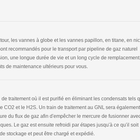
tour, les vannes à globe et les vannes papillon, en titane, en nic
ont recommandés pour le transport par pipeline de gaz naturel
osion, une longue durée de vie et un long cycle de remplacement
ûts de maintenance ultérieurs pour vous.
 de traitement où il est purifié en éliminant les condensats tels 
ue le CO2 et le H2S. Un train de traitement au GNL sera également
ure du flux de gaz afin d'empêcher le mercure de fusionner ave
es. Le gaz est ensuite refroidi par étapes jusqu'à ce qu'il soit
 de stockage et peut être chargé et expédié.